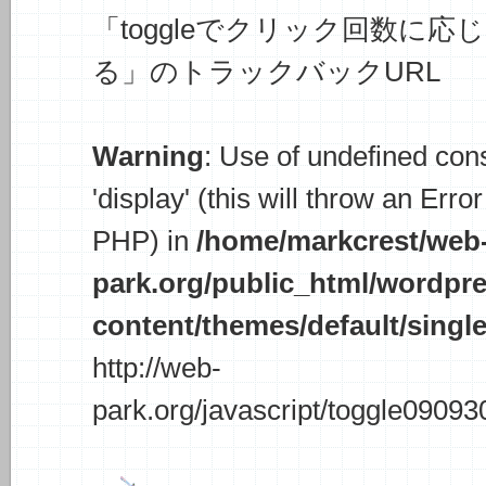
「toggleでクリック回数に
る」
のトラックバックURL
Warning
: Use of undefined con
'display' (this will throw an Error
PHP) in
/home/markcrest/web
park.org/public_html/wordpr
content/themes/default/singl
http://web-
park.org/javascript/toggle09093