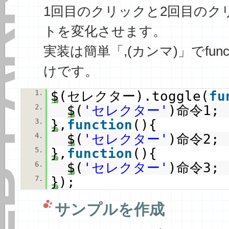
K.ORG
1回目のクリックと2回目のク
トを変化させます。
実装は簡単「,(カンマ)」でfun
けです。
1.
$(セレクター).toggle(
fu
2.
$(
'セレクター'
)命令1;
3.
},
function
(){
4.
$(
'セレクター'
)命令2;
5.
},
function
(){
6.
$(
'セレクター'
)命令3;
7.
});
サンプルを作成