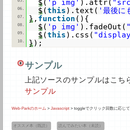
05.
$(
'p img'
).attr(
"sr
06.
$(
this
).text(
'最後に
07.
},
function
(){
08.
$(
'p img'
).fadeOut(
09.
$(
this
).css(
"displa
10.
});
サンプル
上記ソースのサンプルはこち
サンプル
Web-Parkのホーム
>
Javascript
>
toggleでクリック回数に応
オススメ本（既読）
読んでみたい本（未読）