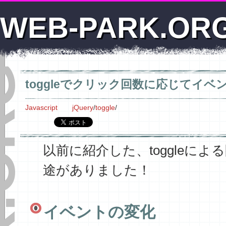
WEB-PARK.OR
toggleでクリック回数に応じてイ
Javascript
jQuery
/
toggle
/
以前に紹介した、toggleに
途がありました！
イベントの変化