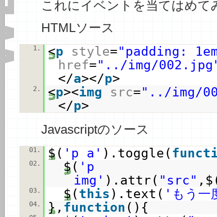
これにイベントを当てはめて
HTMLソース
1.
<
p
style
=
"padding: 1e
href
=
"../img/002.jpg
</
a
></
p
>
2.
<
p
><
img
src
=
"../img/0
</
p
>
Javascriptのソース
01.
$(
'p a'
).toggle(
funct
02.
$(
'p
img'
).attr(
"src"
,$
03.
$(
this
).text(
'もう一
04.
},
function
(){