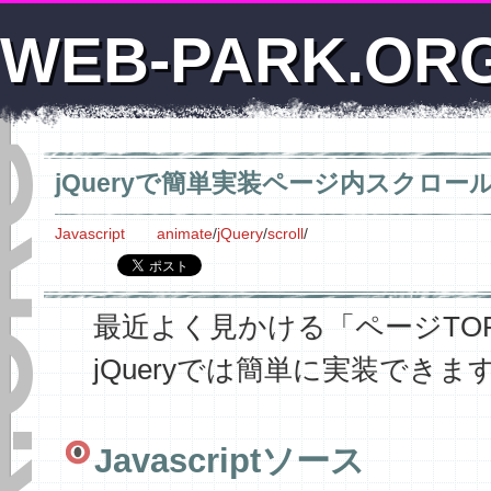
WEB-PARK.OR
jQueryで簡単実装ページ内スクロー
Javascript
animate
/
jQuery
/
scroll
/
最近よく見かける「ページTO
jQueryでは簡単に実装できま
Javascriptソース