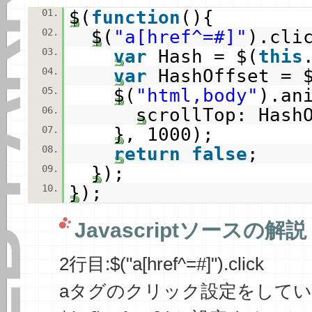
K.ORG
01.
$(
function
(){
02.
$(
"a[href^=#]"
).cli
03.
var
Hash = $(
this
04.
var
HashOffset = 
05.
$(
"html,body"
).an
06.
scrollTop: Hash
07.
}, 1000);
08.
return
false
;
09.
});
10.
});
Javascriptソースの解説
2行目:$("a[href^=#]").click
aタグのクリック設定をして