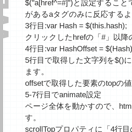
$("a[href^=#]")と設定する
があるaタグのみに反応する
3行目:var Hash = $(this.hash);
クリックしたhrefの「#」以
4行目:var HashOffset = $(Hash).o
5行目で取得した文字列を$()
ます。
offsetで取得した要素のtop
5-7行目でanimate設定
ページ全体を動かすので、html
す。
scrollTopプロパティに「